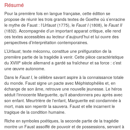
Résumé
Pour la première fois en langue française, cette édition se
propose de réunir les trois grands textes de Goethe où s’enracine
le mythe de Faust : l'
Urfaust
(1775), le
Faust I
(1808), le
Faust II
(1832). Accompagnée d’un important apparat critique, elle rend
ces textes accessibles au lecteur d’aujourd’hui et lui ouvre des
perspectives d’interprétation contemporaines.
L’
Urfaust
, texte méconnu, constitue une préfiguration de la
première partie de la tragédie à venir. Cette pièce caractéristique
e
du XVIII
siècle allemand a gardé sa fraîcheur et sa force : c’est
une œuvre autonome.
Dans le
Faust I
,
le célèbre savant aspire à la connaissance totale
du monde. Faust signe un pacte avec Méphistophélès et, en
échange de son âme, retrouve une nouvelle jeunesse. Le héros
séduit l'innocente Marguerite, qu'il abandonnera peu après avec
son enfant. Meurtrière de l'enfant, Marguerite est condamnée à
mort, mais son repentir la sauvera. Faust et elle incarnent le
tragique de la condition humaine.
Riche en symboles poétiques, la seconde partie de la tragédie
montre un Faust assoiffé de pouvoir et de possessions, servant à