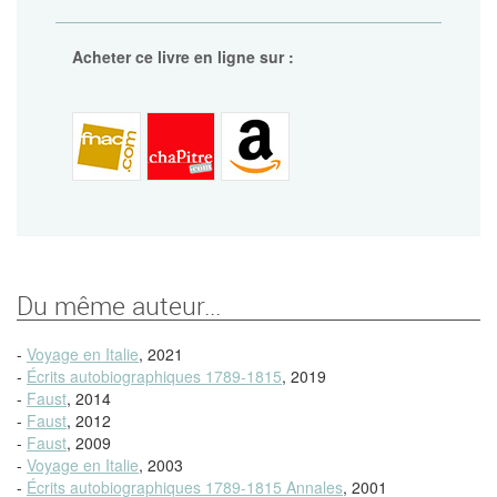
Acheter ce livre en ligne sur :
Du même auteur...
-
Voyage en Italie
, 2021
-
Écrits autobiographiques 1789-1815
, 2019
-
Faust
, 2014
-
Faust
, 2012
-
Faust
, 2009
-
Voyage en Italie
, 2003
-
Écrits autobiographiques 1789-1815 Annales
, 2001