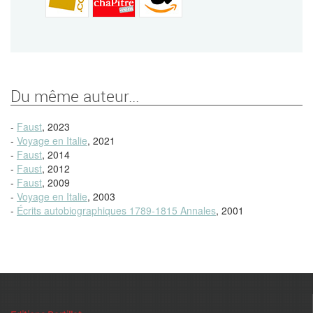
Du même auteur...
-
Faust
, 2023
-
Voyage en Italie
, 2021
-
Faust
, 2014
-
Faust
, 2012
-
Faust
, 2009
-
Voyage en Italie
, 2003
-
Écrits autobiographiques 1789-1815 Annales
, 2001