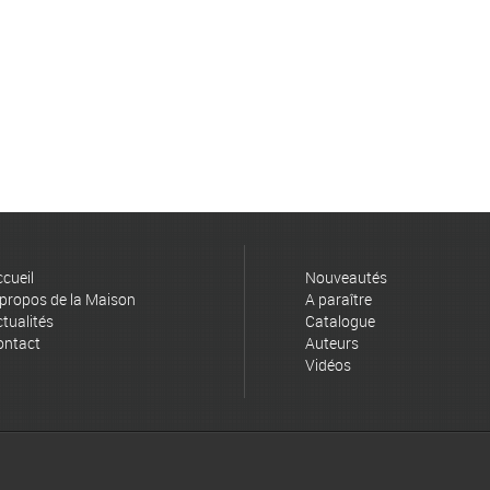
cueil
Nouveautés
propos de la Maison
A paraître
tualités
Catalogue
ontact
Auteurs
Vidéos