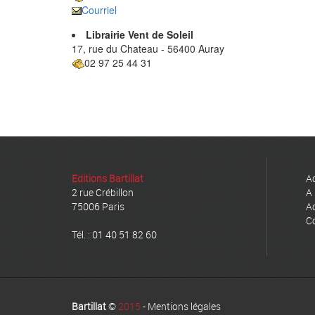
Courriel
Librairie Vent de Soleil
17, rue du Chateau - 56400 Auray
02 97 25 44 31
Editions Bartillat
Ac
2 rue Crébillon
A 
75006 Paris
Ac
C
Tél. : 01 40 51 82 60
Bartillat
©
2015
-
Mentions légales