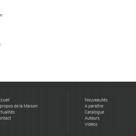
on
s
cueil
Nouveautés
propos de la Maison
A paraître
tualités
Catalogue
ontact
Auteurs
Vidéos