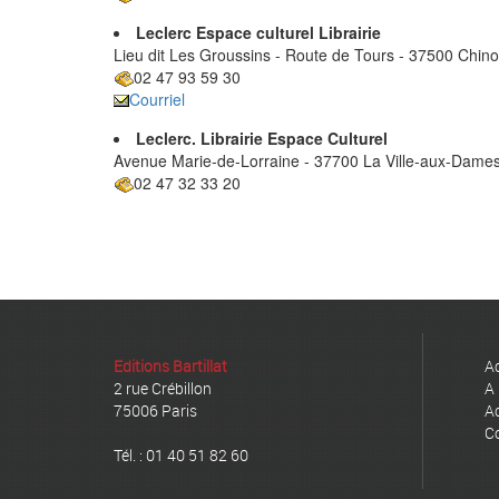
Leclerc Espace culturel Librairie
Lieu dit Les Groussins - Route de Tours - 37500 Chin
02 47 93 59 30
Courriel
Leclerc. Librairie Espace Culturel
Avenue Marie-de-Lorraine - 37700 La Ville-aux-Dame
02 47 32 33 20
Editions Bartillat
Ac
2 rue Crébillon
A 
75006 Paris
Ac
C
Tél. : 01 40 51 82 60