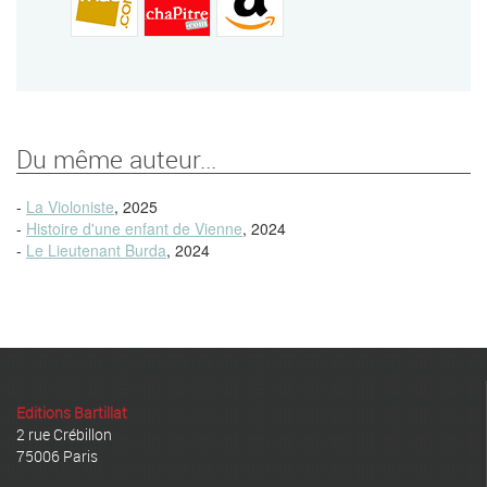
Du même auteur...
-
La Violoniste
, 2025
-
Histoire d'une enfant de Vienne
, 2024
-
Le Lieutenant Burda
, 2024
Editions Bartillat
2 rue Crébillon
75006 Paris