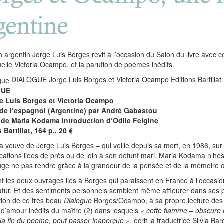
gentine
in argentin Jorge Luis Borges revit à l’occasion du Salon du livre avec
tuelle Victoria Ocampo, et la parution de poèmes inédits.
DIALOGUE
Jorge Luis Borges et Victoria Ocampo
Editions Bartilla
GUE
e Luis Borges et Victoria Ocampo
 de l’espagnol (Argentine) par André Gabastou
 de Maria Kodama Introduction d’Odile Felgine
 Bartillat, 164 p., 20 €
la veuve de Jorge Luis Borges – qui veille depuis sa mort, en 1986, sur s
ications liées de près ou de loin à son défunt mari. Maria Kodama n’hésit
juge ne pas rendre grâce à la grandeur de la pensée et de la mémoire de
t les deux ouvrages liés à Borges qui paraissent en France à l’occasion
atur. Et des sentiments personnels semblent même affleurer dans ses pr
tion de ce très beau
Dialogue
Borges/Ocampo, à sa propre lecture de
’amour inédits du maître (2) dans lesquels
« cette flamme – obscure 
 la fin du poème, peut passer inaperçue »
, écrit la traductrice Silvia Ba