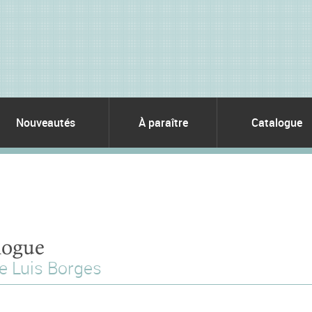
Nouveautés
À paraître
Catalogue
logue
e Luis Borges