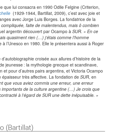
e que lui consacra en 1990 Odile Felgine (Criterion,
chelle
(1929-1944, Bartillat, 2009), c’est avec joie et
hanges avec Jorge Luis Borges. La fondatrice de la
, compliquée, faite de malentendus, mais ô combien
lectuel argentin découvert par Ocampo à
SUR
.
« En ce
’étais quasiment rien (…) j’étais comme l’homme
e à l’Unesco en 1980. Elle le présentera aussi à Roger
d’autobiographie croisée aux allures d’histoire de la
s de jeunesse : la mythologie grecque et scandinave,
 et pour d’autres pairs argentins, et Victoria Ocampo
paisseur très affective. La fondation de
SUR
, en
ent que vous aviez commis une erreur, une erreur
 importants de la culture argentine (…) Je crois que
 contracté à l’égard de SUR une dette inépuisable. »
(Bartillat)