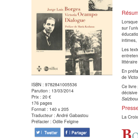
Résu
Lorsque 
sur l’un
éducatio
intimes,
Les text
entreten
littéraire
En préfa
de Victo
ISBN : 9782841005536
Ce livre
Parution : 13/03/2014
décisive
Prix : 20 €
Salzbou
176 pages
Press
Format : 140 x 205
Traducteur : André Gabastou
La Croi
Préfacier : Odile Felgine
o
B
Twetter
Partager