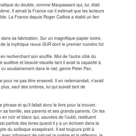
ématique du double, comme Maupassant qui, lui, était
me. Il aimait la France car il estimait que les lecteurs
e. La France depuis Roger Caillois a établi un lien
u dans sa fabrication. Sur un magnifique papier ivoire,
e de la mythique revue
SUR
dont le premier numéro fut
e, en recherchant son souffle. Moi de l’autre côté du
 auditive et beauté visuelle tant il avait la capacité à
is vu soudainement dans le ciel, genre Peter Pan.
pour ne pas être enseveli. Il en redemandait, n’avait
plus, sauf des ombres, lui qui suivait tant de
hrase et qu’il fallait donc le livre pour la trouver.
r sa famille, ses parents et ses grands-parents. On les
n noir et blanc qui, sauvées de l’oubli, restituent
ussi parfois des livres quand il y a un écrivain dans la
pte du soliloque exaspérant. Il est toujours prêt à
avec infiniment de naturel la poésie et la réflexion, la