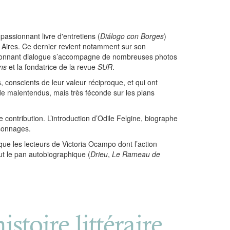
assionnant livre d'entretiens (
Di
á
logo con Borges
)
s Aires. Ce dernier revient notamment sur son
et étonnant dialogue s’accompagne de nombreuses photos
ons
et la fondatrice de la revue
SUR
.
 conscients de leur valeur réciproque, et qui ont
e malentendus, mais très féconde sur les plans
contribution. L’introduction d’Odile Felgine, biographe
rsonnages.
que les lecteurs de Victoria Ocampo dont l’action
ut le pan autobiographique (
Drieu
,
Le Rameau de
stoire littéraire