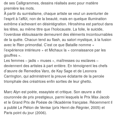
de ses Calligrammes, dessins réalisés avec pour matière
première les mots.
À partir du surréalisme, chaque artiste se veut un aventurier de
l’esprit à l’affût, non de la beauté, mais en quelque illumination
extrême s’achevant en désintégration. Hiroshima est partout dans
les têtes, au même titre que l’holocauste. La folie, le suicide,
l’overdose éblouissante demeurent des éléments incontournables
de la quête. Chacun tend au flash, au satori mystique, à la fusion
avec le Rien primordial. C’est ce que Bataille nomme «
l’expérience intérieure » et Michaux la « connaissance par les
gouffres ».
Les femmes – jadis « muses », maîtresses ou esclaves –
deviennent des artistes à part entière. En témoignent les chefs
d’œuvre de Remedios Varo, de Kay Sage et de Leonora
Carrington, qui administrent la preuve éclatante de la percée
triomphale des créatrices enfin sorties de leur ghetto.
Marc Alyn est poète, essayiste et critique. Son œuvre a été
couronnée de prix prestigieux, parmi lesquels le Prix Max Jacob
et le Grand Prix de Poésie de l’Académie française. Récemment il
a publié Le Piéton de Venise (prix Henri-de-Régnier, 2005) et
Paris point du jour (2006).