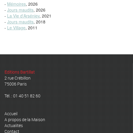
-
Mémoires
, 2026
-
Jours maudits
, 2026
-
La Vie d'Arséniev
, 2021
-
Jours maudits
, 2018
-
Le Village
, 2011
Editions Bartillat
2 rue Crébillon
75006 Paris
Tél. : 01 40 51 82 60
Accueil
A propos de la Maison
Actualités
Contact